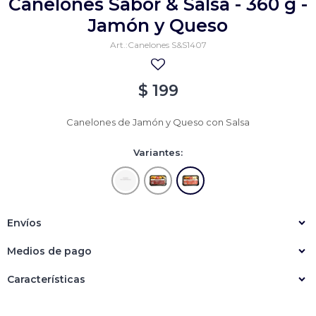
Canelones Sabor & Salsa - 360 g -
Empanadas
Arrolladitos primavera
Jamón y Queso
Canelones S&S1407
Otros
Croquetas
Otros
Bastones
$
199
Especialidades
Ravioles
Canelones de Jamón y Queso con Salsa
Sorrentinos
Milanesas
Variantes:
Tallarines
Nuggets
Rebozados
Ñoquis
Sin rebozar
Sin Rebozar
Helados
Especialidades
Otros
Otros
Tortas
Envíos
Otros
Otros
Medios de pago
Características