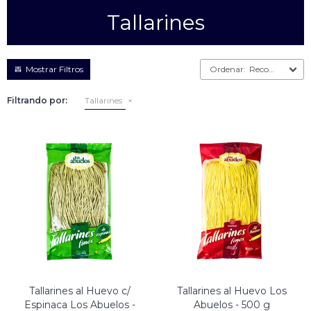
Tallarines
Empanadas
Arrolladitos primavera
Otros
Croquetas
Recomendados
Otros
Bastones
Filtrando por:
Tallarines
Especialidades
Ravioles
Sorrentinos
Milanesas
Tallarines
Nuggets
Rebozados
Ñoquis
Sin rebozar
Sin Rebozar
Helados
Especialidades
Otros
Otros
Tortas
Otros
Otros
Tallarines al Huevo c/
Tallarines al Huevo Los
Espinaca Los Abuelos -
Abuelos - 500 g