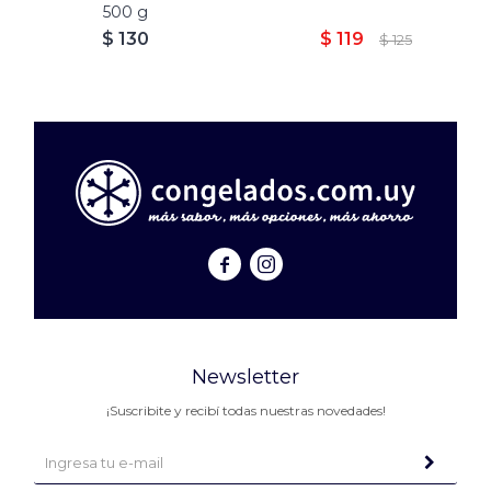
500 g
$
130
$
119
$
125


Newsletter
¡Suscribite y recibí todas nuestras novedades!