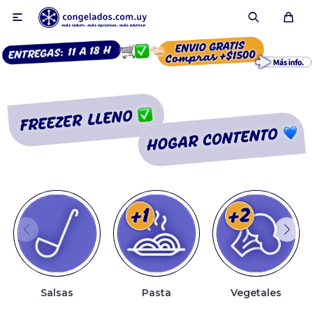

Smoothies
Fruta congelada
Pulpas
Pizzas
Salsas
Pasta
Vegetales
Tartas