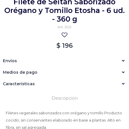
Filete de Seitán Saborizado
Empanadas
Arrolladitos primavera
Orégano y Tomillo Etosha - 6 ud.
- 360 g
Otros
Croquetas
302
Otros
Bastones
Especialidades
Ravioles
$
196
Sorrentinos
Milanesas
Envíos
Tallarines
Nuggets
Rebozados
Medios de pago
Ñoquis
Sin rebozar
Sin Rebozar
Helados
Características
Especialidades
Otros
Otros
Tortas
Descripción
Otros
Otros
Filetes vegetales saborizados con orégano y tomillo.Producto
cocido, sin conservantes elaborado en base a plantas. Alto en
fibra, sin sal agregada.