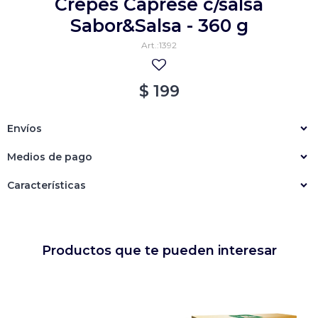
Crepes Caprese c/salsa
Empanadas
Arrolladitos primavera
Sabor&Salsa - 360 g
1392
Otros
Croquetas
Otros
Bastones
$
199
Especialidades
Ravioles
Envíos
Sorrentinos
Milanesas
Medios de pago
Tallarines
Nuggets
Rebozados
Características
Ñoquis
Sin rebozar
Sin Rebozar
Helados
Especialidades
Otros
Otros
Tortas
Otros
Otros
Productos que te pueden interesar