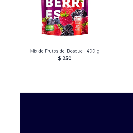
Listo para consumir.
100% vegetariano
100% libre de gluten
Mix de Frutos del Bosque - 400 g
$
250