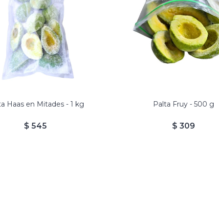
mitades. Lavadas y conge
a Hass. Procedencia: Perú.
listas para consumir.
ucto en mitades peladas y
Duración: 3 meses e
congeladas.
congelador.
100% Vegano
100% libre de gluten
ta Haas en Mitades - 1 kg
Palta Fruy - 500 g
$
545
$
309