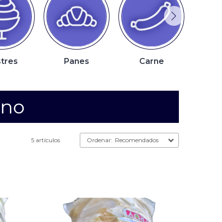
tres
Panes
Carne
P
ano
5 artículos
Recomendados
 en