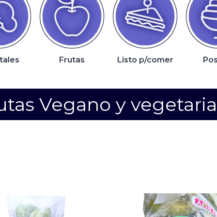
tales
Frutas
Listo p/comer
Pos
utas Vegano y vegetari
Presentación: Pelada y