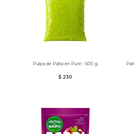
Palt
Prod
Pulpa de Palta en Puré - 500 g
Pal
$
230
Mezcla de Mora, Arándanos,
Frutillas y Frambuesas.