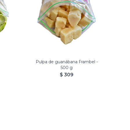
ladas,
n
Pulpa de guanábana Frambel -
500 g
$
309