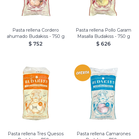
Pasta rellena Cordero
Pasta rellena Pollo Garam
ahumado Budakiss - 750 g
Masalla Budakiss - 750 g
$
752
$
626
Budakiss rellenos de
Budakiss rellenos de Tres
Camarón, Merluza y
quesos, Parmesano,
Pimientos.
Muzzarella y Provolone.
Masa con Papa y
Masa con Papa.
Remolacha.
Pasta rellena Tres Quesos
Pasta rellena Camarones