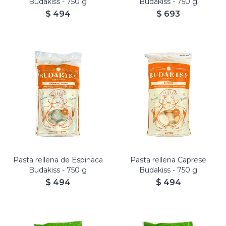
Budakiss - 750 g
Budakiss - 750 g
$
494
$
693
Budakiss rellenos de Espinaca
Budakiss rellenos de Caprese.
y Queso.
Masa con Boniato zanahoria.
Masa con Papa y Espinaca.
Pasta rellena de Espinaca
Pasta rellena Caprese
Budakiss - 750 g
Budakiss - 750 g
$
494
$
494