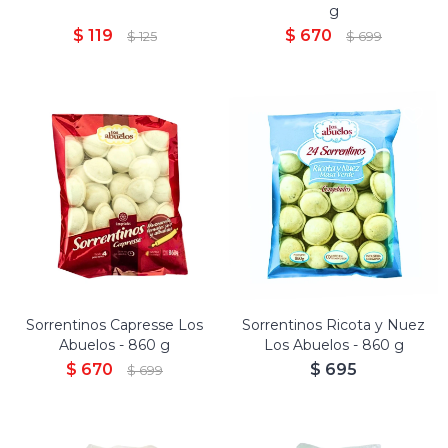
g
$
119
$
670
$
125
$
699
Sorrentinos Capresse Los
Sorrentinos Ricota y Nuez
Abuelos - 860 g
Los Abuelos - 860 g
$
670
$
695
$
699