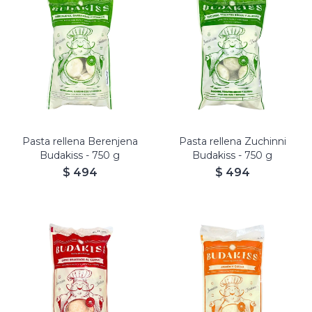
Budakiss rellenos de
Berenjena, Garbanzos y
Budakiss rellenos de Zucchini,
Hongos.
Tomates secos y Alubias.
Masa con Papa y Berenjena.
Masa con Papa y Espinaca.
Aptos Veganos.
Pasta rellena Berenjena
Pasta rellena Zuchinni
Budakiss - 750 g
Budakiss - 750 g
$
494
$
494
Budakiss rellenos de Carne
Budakiss rellenos de Jamón y
braseada al Tannat.
Queso.
Masa con Papa y Pimientos
Masa con Papa.
asados.