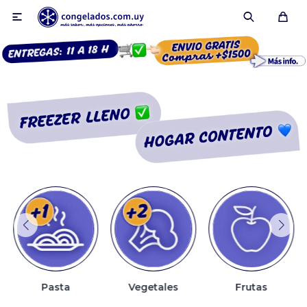

Smoothies
Fruta congelada
Pulpas
Pizzas
Pasta
Vegetales
Frutas
Tartas