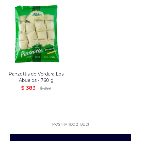
Panzottis de Verdura Los
Abuelos - 760 g
$
383
$
399
MOSTRANDO
21
DE
21