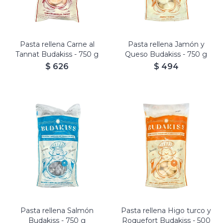
Pasta rellena Carne al
Pasta rellena Jamón y
Tannat Budakiss - 750 g
Queso Budakiss - 750 g
$
626
$
494
Budakiss rellenos de Higo
Budakiss rellenos de Salmón
turco, Roquefort, Almendras
y Merluza en salsa liliácea.
y Queso.
Masa con Papa y Tinta de
Masa con Boniato y
calamar.
Zanahoria.
Pasta rellena Salmón
Pasta rellena Higo turco y
Budakiss - 750 g
Roquefort Budakiss - 500