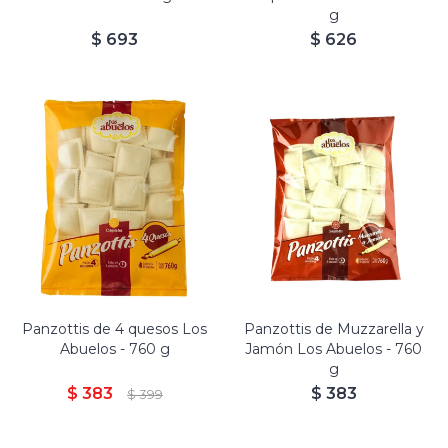
g
$
693
$
626
Panzottis de 4 quesos Los
Panzottis de Muzzarella y
Abuelos - 760 g
Jamón Los Abuelos - 760
g
$
383
$
383
$
399