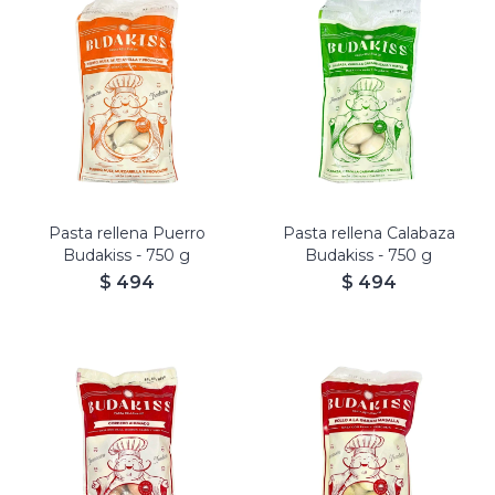
Budakiss rellenos de Puerro,
Budakiss rellenos de
Nuez, Muzzarella y
Calabaza, Cebolla
Provolone.
caramelizada y Nueces.
Masa de Papa.
Masa con Papa y Calabaza.
Pasta rellena Puerro
Pasta rellena Calabaza
Budakiss - 750 g
Budakiss - 750 g
$
494
$
494
Budakiss rellenos de Cordero
Budakiss rellenos de Pollo a la
ahumado.
Garam Masalla.
Masa con Papa, Morrón
Masa con Papa y Cúrcuma.
asado y Vino.