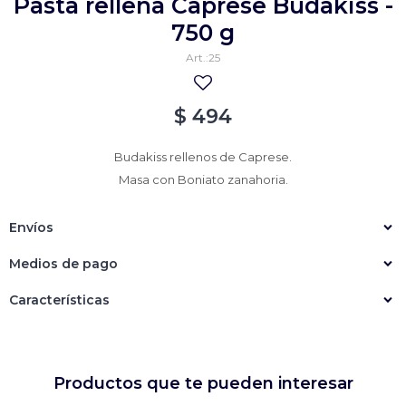
Pasta rellena Caprese Budakiss -
Empanadas
Arrolladitos primavera
750 g
25
Otros
Croquetas
Otros
Bastones
$
494
Especialidades
Ravioles
Budakiss rellenos de Caprese.
Sorrentinos
Milanesas
Masa con Boniato zanahoria.
Tallarines
Nuggets
Rebozados
Envíos
Ñoquis
Sin rebozar
Sin Rebozar
Helados
Medios de pago
Especialidades
Otros
Otros
Tortas
Características
Otros
Otros
Productos que te pueden interesar