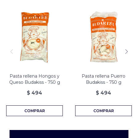
Budakiss rellenos de Hongos
Budakiss rellenos de Puerro,
secos de pino y Queso.
Nuez, Muzzarella y
Masa con Boniato y
Provolone.
Zanahoria.
Masa de Papa.
Pasta rellena Hongos y
Pasta rellena Puerro
Queso Budakiss - 750 g
Budakiss - 750 g
$
494
$
494