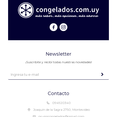


Newsletter
¡Suscribite y recibí todas nuestras novedades!
Contacto
094920340
Joaquín de la Sagra 2750, Montevideo
grupocongelados@gmail.com