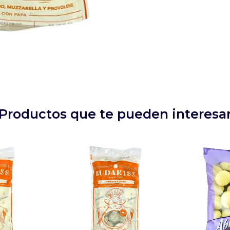
Productos que te pueden interesa
Budakiss rellenos de
enos de
Espinaca y Queso.
ueso.
Masa con Papa y
Papa.
Espinaca.