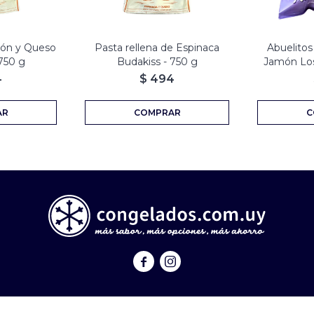
món y Queso
Pasta rellena de Espinaca
Abuelitos
750 g
Budakiss - 750 g
Jamón Los
4
$
494

