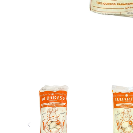
Budakiss rellenos de
Budakiss rell
Puerro, Nuez, Muzzarella
Jamón y Q
y Provolone.
Masa con 
Masa de Papa.