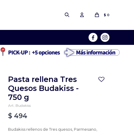
$
0


Pasta rellena Tres
Quesos Budakiss -
750 g
Budakiss
$
494
Budakiss rellenos de Tres quesos, Parmesano,