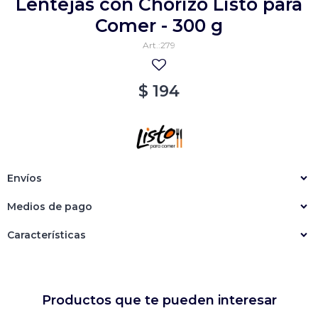
Lentejas con Chorizo Listo para
Empanadas
Arrolladitos primavera
Comer - 300 g
279
Otros
Croquetas
Otros
Bastones
$
194
Especialidades
Ravioles
Sorrentinos
Milanesas
Tallarines
Nuggets
Rebozados
Envíos
Ñoquis
Sin rebozar
Sin Rebozar
Helados
Medios de pago
Especialidades
Otros
Otros
Tortas
Características
Otros
Otros
Productos que te pueden interesar