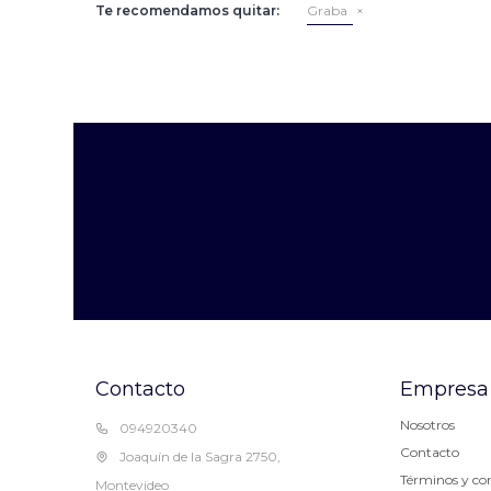
Te recomendamos quitar:
Graba
Contacto
Empresa
Nosotros
094920340
Contacto
Joaquín de la Sagra 2750,
Términos y co
Montevideo