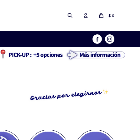
$
0

