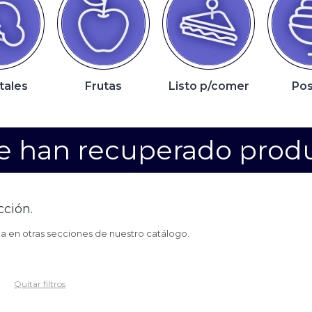
tales
Frutas
Listo p/comer
Pos
e han recuperado prod
cción.
ca en otras secciones de nuestro catálogo.
Quitar filtros