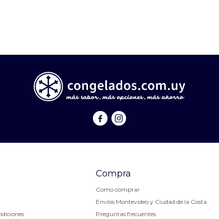


Compra
Como comprar
Envíos Montevideo y Ciudad de la Costa
ndiciones
Preguntas frecuentes