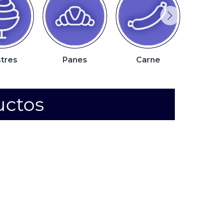
tres
Panes
Carne
P
uctos