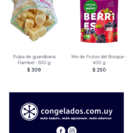
Mezcla de Mora, Arándanos,
Frutillas y Frambuesas.
Listo para consumir.
100% vegetariano
100% libre de gluten
Pulpa de guanábana
Mix de Frutos del Bosque -
Frambel - 500 g
400 g
$
309
$
250

