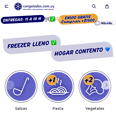

Smoothies
Fruta congelada
Pulpas
Pizzas
Salsas
Pasta
Vegetales
Tartas