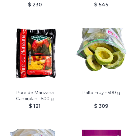
$
230
$
545
Presentación: Pelada y en
mitades. Lavadas y
congeladas, listas para
consumir.
Duración: 3 meses en
congelador.
100% Vegano
100% libre de gluten
Puré de Manzana
Palta Fruy - 500 g
Camirplan - 500 g
$
121
$
309