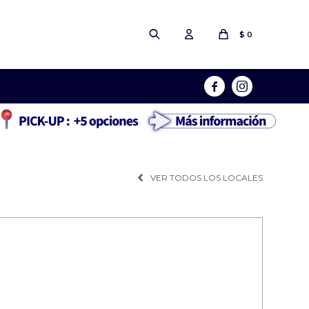
$
0


VER TODOS LOS LOCALES