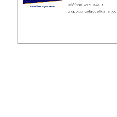
Teléfono: 091904000
grupocongelados@gmail.c