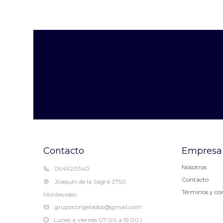
Contacto
Empresa
Nosotros
094920340
Contacto
Joaquín de la Sagra 2750,
Términos y co
Montevideo
grupocongelados@gmail.com
Lunes a viernes 07:00 a 15:00 |