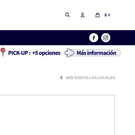
$
0


VER TODOS LOS LOCALES