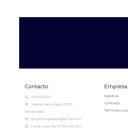
Contacto
Empresa
Nosotros
094920340
Contacto
Joaquín de la Sagra 2750,
Términos y co
Montevideo
grupocongelados@gmail.com
Lunes a viernes 07:00 a 15:00 |