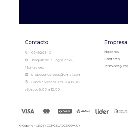
Contacto
Empresa
Nosotros
094920340
Contacto
Joaquín de la Sagra 2750,
Términos y co
Montevideo
grupocongelados@gmail.com
Lunes a viernes 07:00 a 15:00 |
sábados 8:00 a 12:00
© Copyright 2026 / CONGELADOS.COM.UY