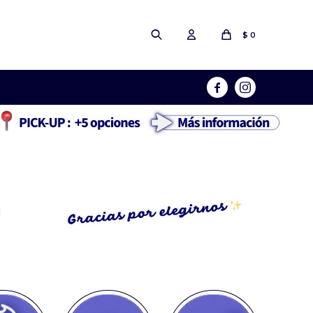
$
0

