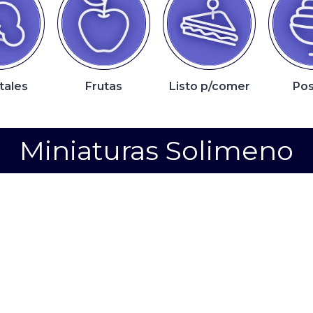
tales
Frutas
Listo p/comer
Pos
Miniaturas Solimeno