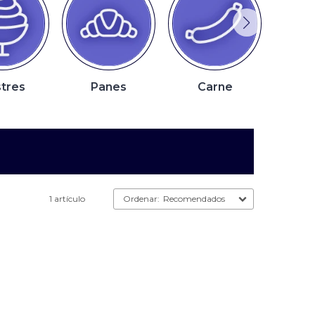
tres
Panes
Carne
P
1 artículo
Recomendados