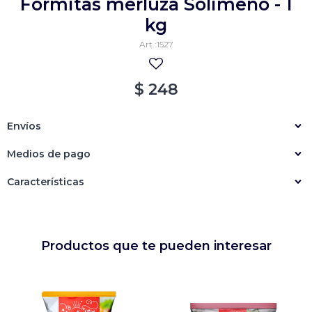
Formitas merluza Solimeno - 1
Empanadas
Arrolladitos primavera
kg
1527
Otros
Croquetas
Otros
Bastones
$
248
Especialidades
Ravioles
Envíos
Sorrentinos
Milanesas
Medios de pago
Tallarines
Nuggets
Rebozados
Características
Ñoquis
Sin rebozar
Sin Rebozar
Helados
Especialidades
Otros
Otros
Tortas
Otros
Otros
Productos que te pueden interesar