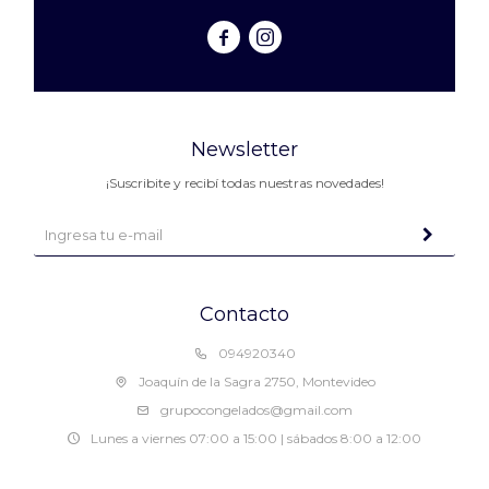


Newsletter
¡Suscribite y recibí todas nuestras novedades!
Contacto
094920340
Joaquín de la Sagra 2750, Montevideo
grupocongelados@gmail.com
Lunes a viernes 07:00 a 15:00 | sábados 8:00 a 12:00