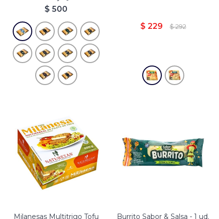
$
500
$
229
$
292
Milanesas Multitrigo Tofu
Burrito Sabor & Salsa - 1 ud.