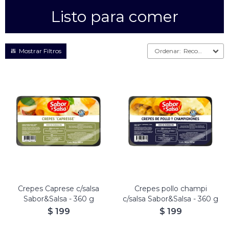
Listo para comer
Empanadas
Arrolladitos primavera
Otros
Croquetas
Recomendados
Otros
Bastones
Especialidades
Ravioles
Sorrentinos
Milanesas
Tallarines
Nuggets
Rebozados
Ñoquis
Sin rebozar
Sin Rebozar
Helados
Especialidades
Otros
Otros
Tortas
Otros
Otros
Crepes Caprese c/salsa
Crepes pollo champi
Sabor&Salsa - 360 g
c/salsa Sabor&Salsa - 360 g
$
199
$
199