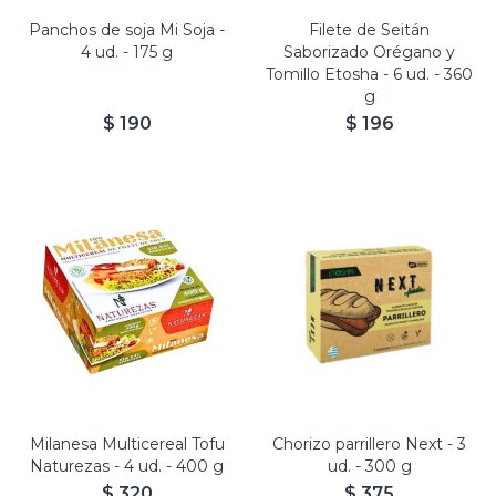
Panchos de soja Mi Soja -
Filete de Seitán
4 ud. - 175 g
Saborizado Orégano y
Tomillo Etosha - 6 ud. - 360
g
$
190
$
196
Milanesa Multicereal Tofu
Chorizo parrillero Next - 3
Naturezas - 4 ud. - 400 g
ud. - 300 g
$
320
$
375