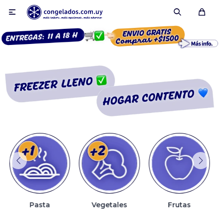

Smoothies
Fruta congelada
Pulpas
Pizzas
Pasta
Vegetales
Frutas
Tartas