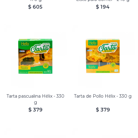
$
605
$
194
Tarta pascualina Hélix - 330
Tarta de Pollo Hélix - 330 g
g
$
379
$
379