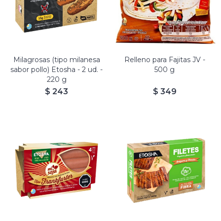
Milagrosas (tipo milanesa
Relleno para Fajitas JV -
sabor pollo) Etosha - 2 ud. -
500 g
220 g
$
243
$
349