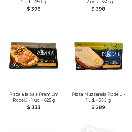
2 ud. - 650 g
- 2 uds - 650 g
$
398
$
398
Pizza a la pala Premium
Pizza Muzzarella Rodelú -
Rodelú - 1 ud. - 625 g
1 ud. - 500 g
$
333
$
289