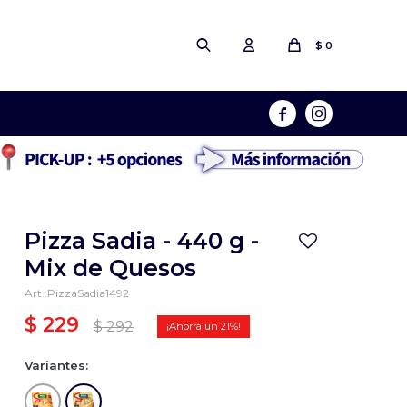
$
0


Pizza Sadia - 440 g -
Mix de Quesos
PizzaSadia1492
$
229
$
292
21
Variantes: