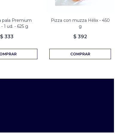
la pala Premium
Pizza con muzza Hélix - 450
Pi
- 1 ud. - 625 g
g
Muzz
$
333
$
392