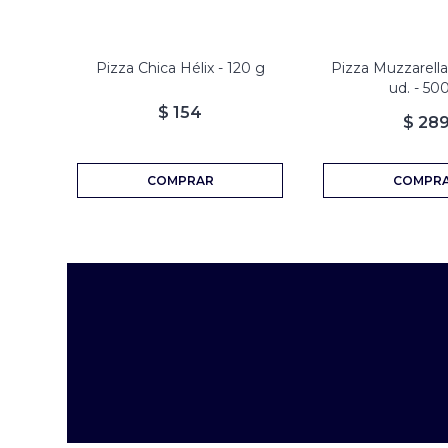
Pizza Chica Hélix - 120 g
Pizza Muzzarella
ud. - 50
$
154
$
28