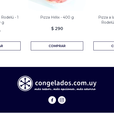
 Rodelú - 1
Pizza Hélix - 400 g
Pizza a 
0 g
Rodelú 
$
290
9

