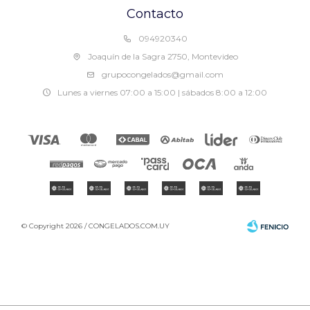
Contacto
094920340
Joaquín de la Sagra 2750, Montevideo
grupocongelados@gmail.com
Lunes a viernes 07:00 a 15:00 | sábados 8:00 a 12:00
© Copyright 2026 / CONGELADOS.COM.UY