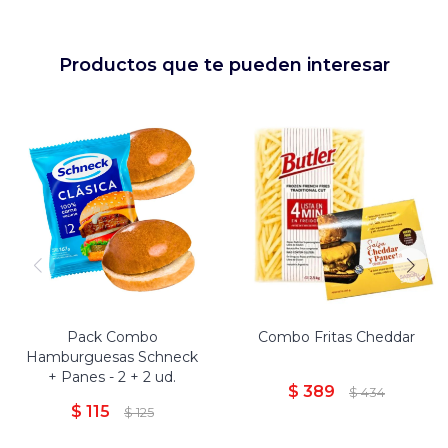
Productos que te pueden interesar
1 paquete Hamburguesas
Schneck x 2 unidades
2 panes tortugas
Congelados
Pack Combo
Combo Fritas Cheddar
Hamburguesas Schneck
+ Panes - 2 + 2 ud.
$
389
$
434
$
115
$
125