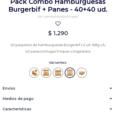
Pack Combo Hamburguesas
Empanadas
Arrolladitos primavera
Burgerbif + Panes - 40+40 ud.
combo149149x20+pan
Otros
Croquetas
Otros
Bastones
$
1.290
Especialidades
Ravioles
20 paquetes de hamburguesas Burgerbif x 2 ud. 168g c/u
Sorrentinos
Milanesas
40 panes tortugas Friopan congelados
Tallarines
Nuggets
Rebozados
Variantes:
Ñoquis
Sin rebozar
Sin Rebozar
Helados
Especialidades
Otros
Otros
Tortas
Envíos
Otros
Otros
Medios de pago
Características