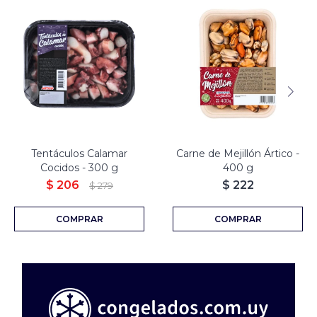
Tentáculos Calamar
Carne de Mejillón Ártico -
Cocidos - 300 g
400 g
$
206
$
222
$
279