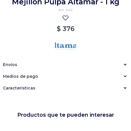
Mejillón Pulpa Altamar - 1 kg
Empanadas
Arrolladitos primavera
442
Otros
Croquetas
$
376
Otros
Bastones
Especialidades
Ravioles
Sorrentinos
Milanesas
Envíos
Tallarines
Nuggets
Rebozados
Medios de pago
Ñoquis
Sin rebozar
Sin Rebozar
Helados
Características
Especialidades
Otros
Otros
Tortas
Otros
Otros
Productos que te pueden interesar