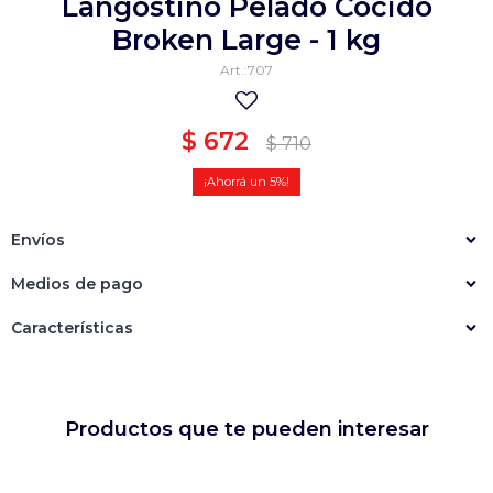
Langostino Pelado Cocido
Empanadas
Arrolladitos primavera
Broken Large - 1 kg
707
Otros
Croquetas
Otros
Bastones
$
672
$
710
Especialidades
Ravioles
5
Sorrentinos
Milanesas
Envíos
Tallarines
Nuggets
Rebozados
Medios de pago
Ñoquis
Sin rebozar
Sin Rebozar
Helados
Características
Especialidades
Otros
Otros
Tortas
Otros
Otros
Productos que te pueden interesar