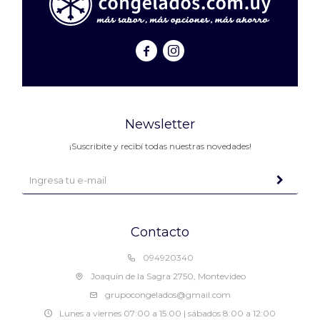


Newsletter
¡Suscribite y recibí todas nuestras novedades!
Contacto
094920340
Joaquín de la Sagra 2750, Montevideo
grupocongelados@gmail.com
Lunes a viernes 07:00 a 15:00 | sábados 8:00 a 12:00