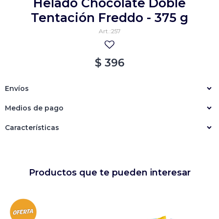
Helado Chocolate Doble
Empanadas
Arrolladitos primavera
Tentación Freddo - 375 g
257
Otros
Croquetas
Otros
Bastones
$
396
Especialidades
Ravioles
Envíos
Sorrentinos
Milanesas
Medios de pago
Tallarines
Nuggets
Rebozados
Características
Ñoquis
Sin rebozar
Sin Rebozar
Helados
Especialidades
Otros
Otros
Tortas
Otros
Otros
Productos que te pueden interesar