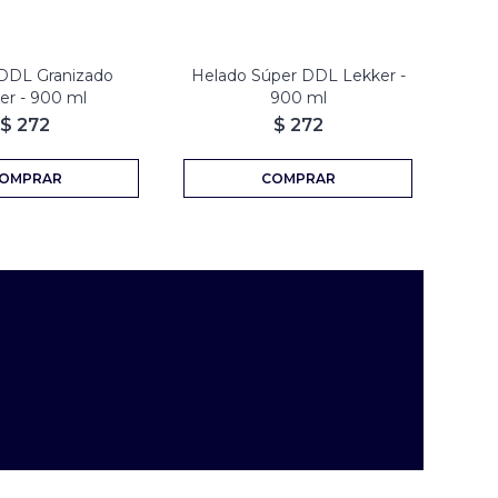
DDL Granizado
Helado Súper DDL Lekker -
Hela
er - 900 ml
900 ml
$
272
$
272