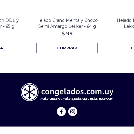
ch DDL y
Helado Grand Menta y Choco
Helado 
 - 65 g
Semi Amargo Lekker - 64 g
Lekk
$
99

