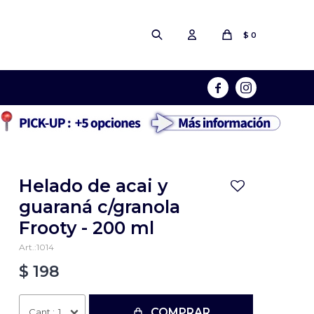
$
0


Helado de acai y
guaraná c/granola
Frooty - 200 ml
1014
$
198
COMPRAR
1