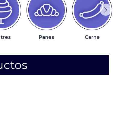
tres
Panes
Carne
P
uctos