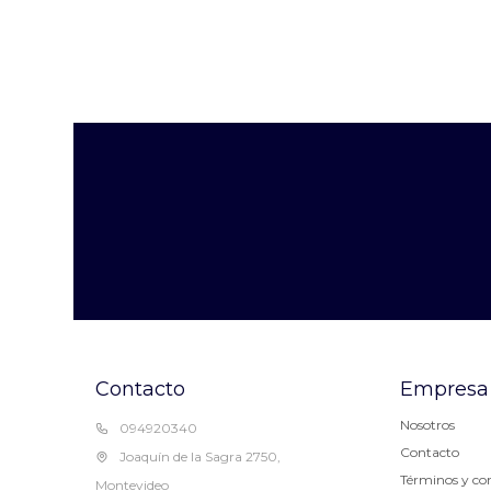
Contacto
Empresa
Nosotros
094920340
Contacto
Joaquín de la Sagra 2750,
Términos y co
Montevideo