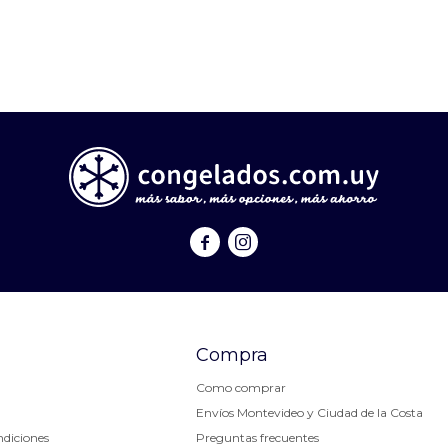


Compra
Como comprar
Envíos Montevideo y Ciudad de la Costa
ndiciones
Preguntas frecuentes