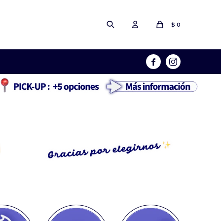
$
0

