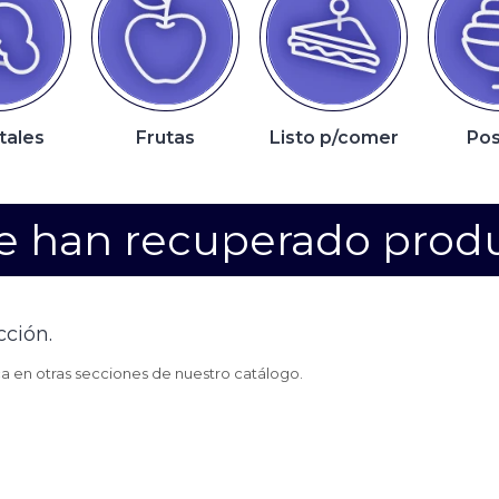
tales
Frutas
Listo p/comer
Pos
e han recuperado prod
cción.
ca en otras secciones de nuestro catálogo.