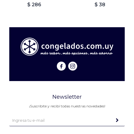
$
286
$
38


Newsletter
¡Suscribite y recibí todas nuestras novedades!