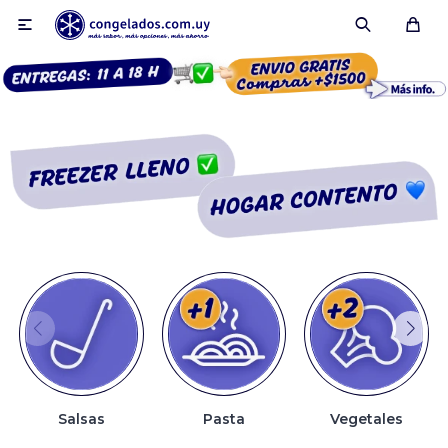

Smoothies
Fruta congelada
Pulpas
Pizzas
Salsas
Pasta
Vegetales
Tartas