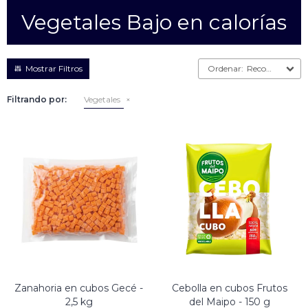
Vegetales Bajo en calorías
Empanadas
Arrolladitos primavera
Otros
Croquetas
Recomendados
Otros
Bastones
Filtrando por:
Vegetales
Especialidades
Ravioles
Sorrentinos
Milanesas
Tallarines
Nuggets
Rebozados
Ñoquis
Sin rebozar
Sin Rebozar
Helados
Especialidades
Otros
Otros
Tortas
Otros
Otros
Zanahoria en cubos Gecé -
Cebolla en cubos Frutos
2,5 kg
del Maipo - 150 g