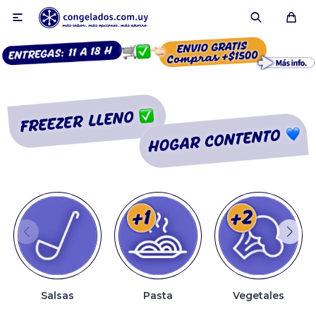

Smoothies
Fruta congelada
Pulpas
Pizzas
Salsas
Pasta
Vegetales
Tartas