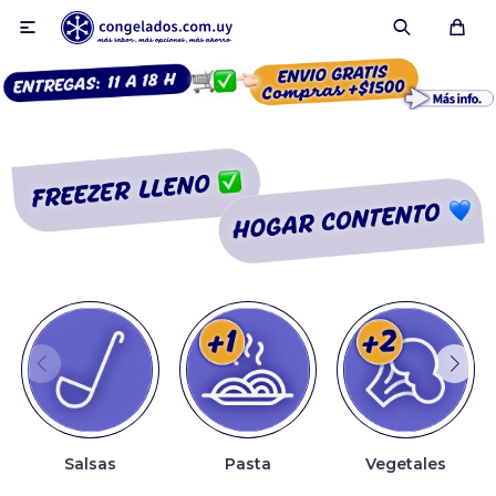

Smoothies
Fruta congelada
Pulpas
Pizzas
Salsas
Pasta
Vegetales
Tartas