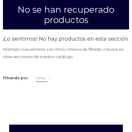
No se han recuperado
Empanadas
Arrolladitos primavera
productos
Otros
Croquetas
Otros
Bastones
¡Lo sentimos! No hay productos en esta sección.
Especialidades
Ravioles
Inténtalo nuevamente con otros criterios de filtrado o busca en
Sorrentinos
Milanesas
otras secciones de nuestro catálogo.
Tallarines
Nuggets
Rebozados
Filtrando por:
Salsas
Ñoquis
Sin rebozar
Sin Rebozar
Helados
Especialidades
Otros
Otros
Tortas
Otros
Otros