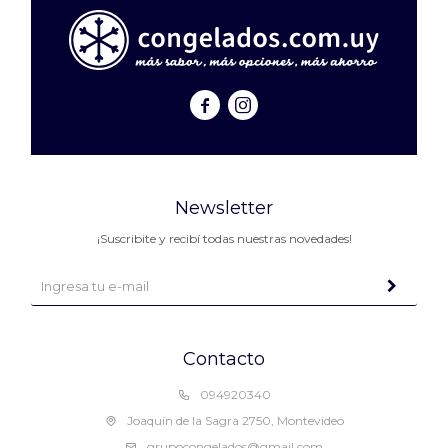


Newsletter
¡Suscribite y recibí todas nuestras novedades!
Contacto
094920340
Joaquín de la Sagra 2750, Montevideo
grupocongelados@gmail.com