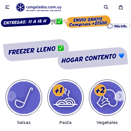

Smoothies
Fruta congelada
Pulpas
Pizzas
Salsas
Pasta
Vegetales
Tartas