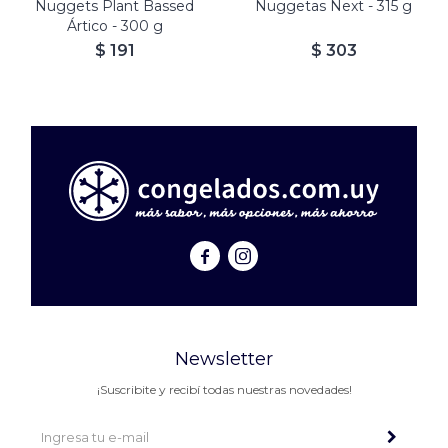
Nuggets Plant Bassed
Nuggetas Next - 315 g
Ártico - 300 g
$
191
$
303


Newsletter
¡Suscribite y recibí todas nuestras novedades!