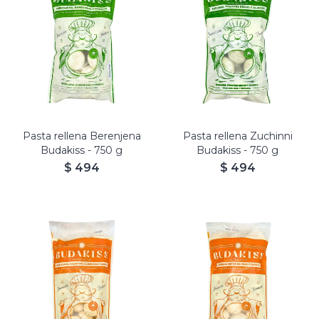
Budakiss rellenos de
Berenjena, Garbanzos y
Budakiss rellenos de Zucchini,
Hongos.
Tomates secos y Alubias.
Masa con Papa y Berenjena.
Masa con Papa y Espinaca.
Aptos Veganos.
Pasta rellena Berenjena
Pasta rellena Zuchinni
Budakiss - 750 g
Budakiss - 750 g
$
494
$
494
Budakiss rellenos de Higo
turco, Roquefort, Almendras
Budakiss rellenos de Rúcula,
y Queso.
Queso y Caramelo.
Masa con Boniato y
Masa con Papa.
Zanahoria.