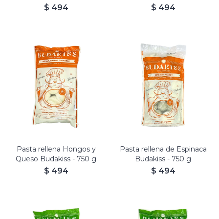
$
494
$
494
Budakiss rellenos de Hongos
Budakiss rellenos de Espinaca
secos de pino y Queso.
y Queso.
Masa con Boniato y
Masa con Papa y Espinaca.
Zanahoria.
Pasta rellena Hongos y
Pasta rellena de Espinaca
Queso Budakiss - 750 g
Budakiss - 750 g
$
494
$
494