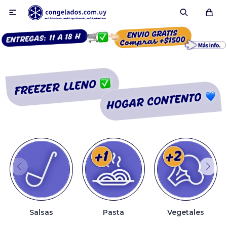

Smoothies
Fruta congelada
Pulpas
Pizzas
Salsas
Pasta
Vegetales
Tartas