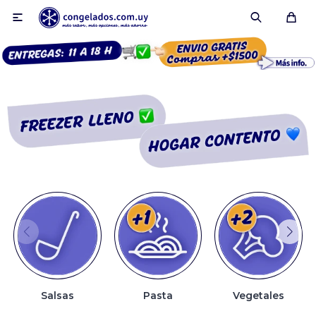

Smoothies
Fruta congelada
Pulpas
Pizzas
Salsas
Pasta
Vegetales
Tartas