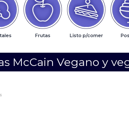
utas
Listo p/comer
Postres
P
as McCain Vegano y ve
os