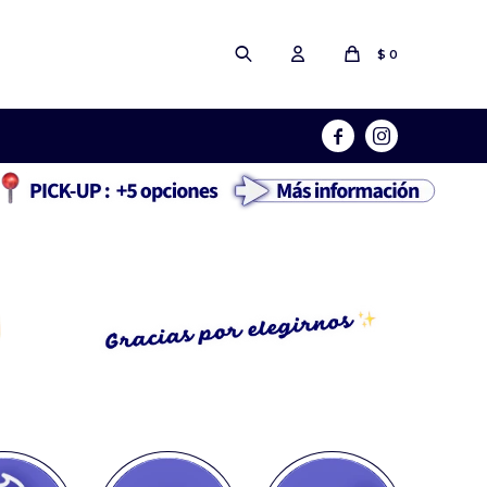
$
0

