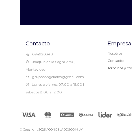
Contacto
Empresa
Nosotros
094920340
Contacto
Joaquín de la Sagra 2750,
Términos y co
Montevideo
grupocongelados@gmail.com
Lunes a viernes 07:00 a 15:00 |
sábados 8:00 a 12:00
© Copyright 2026 / CONGELADOS.COM.UY