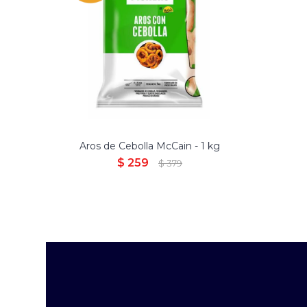
Aros de Cebolla McCain - 1 kg
$
259
$
379