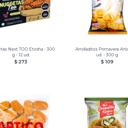
tas Next TOO Etosha - 300
Arrolladitos Primavera Artic
g - 12 ud.
ud. - 300 g
$
273
$
109