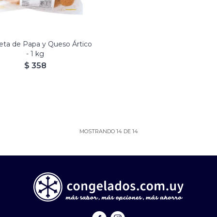
eta de Papa y Queso Ártico
- 1 kg
$
358
MOSTRANDO
14
DE
14