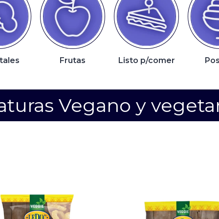
tales
Frutas
Listo p/comer
Pos
aturas Vegano y vegeta