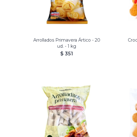
Arrollados Primavera Ártico - 20
Croq
ud. - 1 kg
$
351