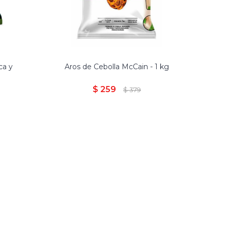
ca y
Aros de Cebolla McCain - 1 kg
g
$
259
$
379