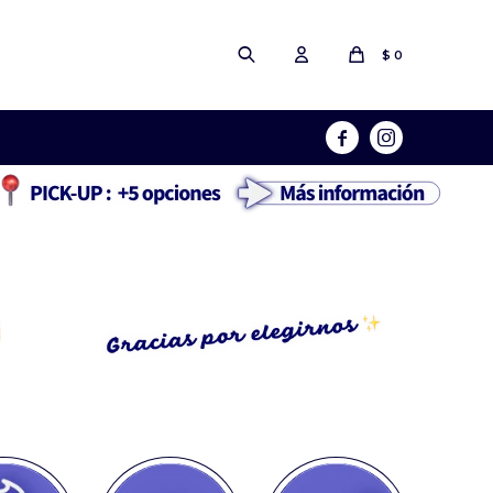
$
0

