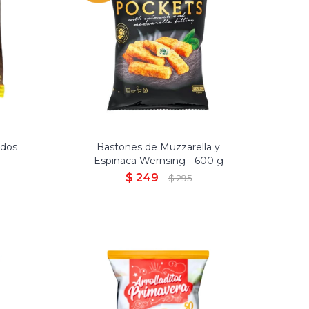
ados
Bastones de Muzzarella y
Espinaca Wernsing - 600 g
$
249
$
295