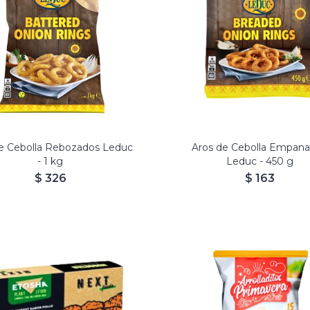
e Cebolla Rebozados Leduc
Aros de Cebolla Empan
- 1 kg
Leduc - 450 g
$
326
$
163