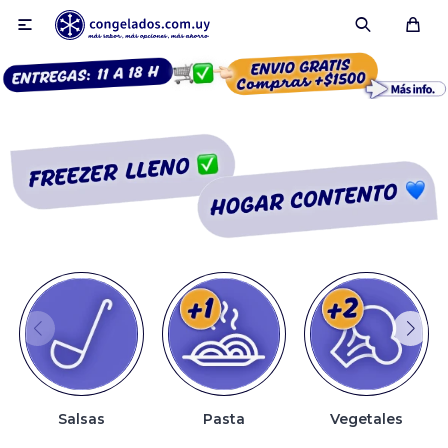

Smoothies
Fruta congelada
Pulpas
Pizzas
Salsas
Pasta
Vegetales
Tartas