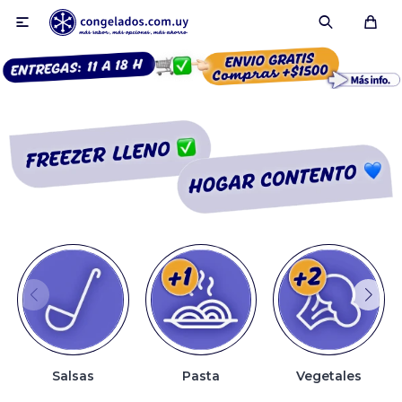

Smoothies
Fruta congelada
Pulpas
Pizzas
Salsas
Pasta
Vegetales
Tartas