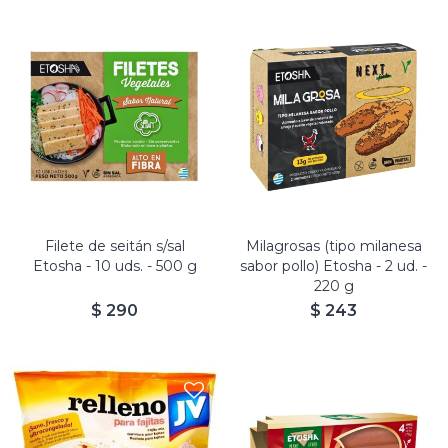
Filete de seitán s/sal
Milagrosas (tipo milanesa
Etosha - 10 uds. - 500 g
sabor pollo) Etosha - 2 ud. -
220 g
$
290
$
243