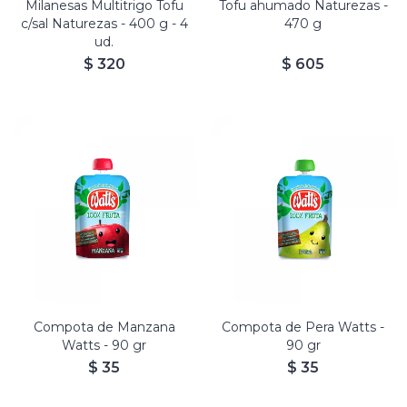
Milanesas Multitrigo Tofu
Tofu ahumado Naturezas -
c/sal Naturezas - 400 g - 4
470 g
ud.
$
320
$
605
Compota de Manzana
Compota de Pera Watts -
Watts - 90 gr
90 gr
$
35
$
35