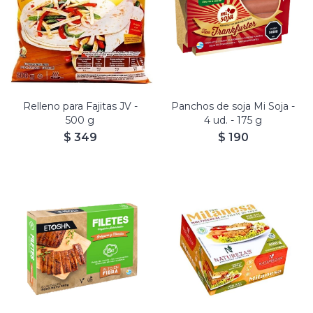
Relleno para Fajitas JV -
Panchos de soja Mi Soja -
500 g
4 ud. - 175 g
$
349
$
190