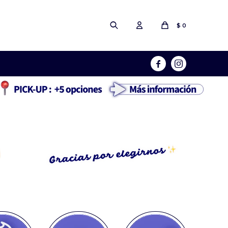
$
0

