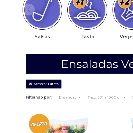
Salsas
Pasta
Vege
Ensaladas Ve
Filtrando por:
Ensaladas
Peso:
501 a 1000 gr