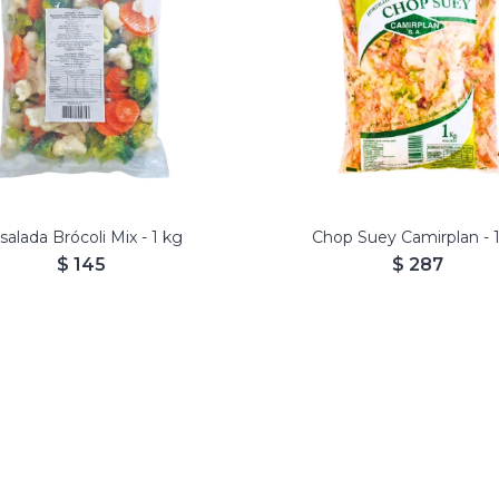
coli, Coliflor y Zanahoria
salada Brócoli Mix - 1 kg
Chop Suey Camirplan - 
$
145
$
287