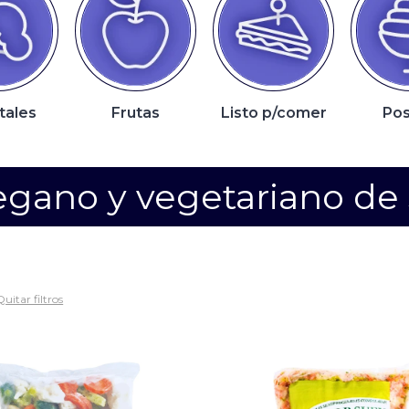
tales
Frutas
Listo p/comer
Pos
gano y vegetariano de 
Quitar filtros