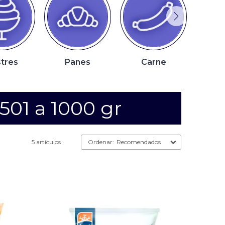
tres
Panes
Carne
P
501 a 1000 gr
5 artículos
Recomendados