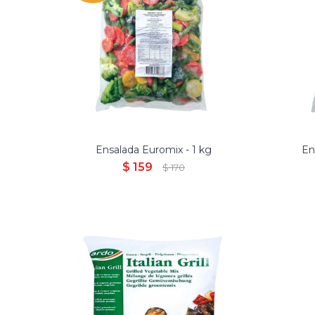
Chaucha, Brócoli y Zanahoria.
Bró
Ensalada Euromix - 1 kg
En
$
159
$
170