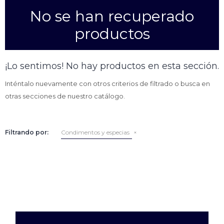
No se han recuperado
Empanadas
Arrolladitos primavera
productos
Otros
Croquetas
Otros
Bastones
¡Lo sentimos! No hay productos en esta sección.
Especialidades
Ravioles
Inténtalo nuevamente con otros criterios de filtrado o busca en
Sorrentinos
Milanesas
otras secciones de nuestro catálogo.
Tallarines
Nuggets
Rebozados
Filtrando por:
Condimentos y especias
Ñoquis
Sin rebozar
Sin Rebozar
Helados
Especialidades
Otros
Otros
Tortas
Otros
Otros