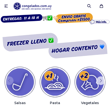

Smoothies
Fruta congelada
Pulpas
Pizzas
Salsas
Pasta
Vegetales
Tartas