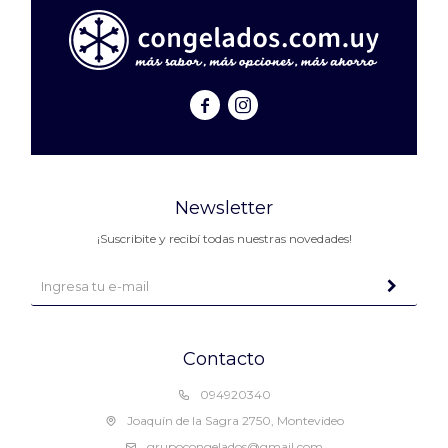


Newsletter
¡Suscribite y recibí todas nuestras novedades!
Contacto
094920340
Joaquín de la Sagra 2750, Montevideo
grupocongelados@gmail.com