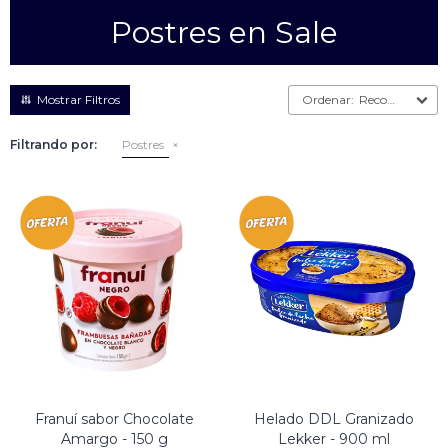
Postres en Sale
Empanadas
Arrolladitos primavera
Otros
Croquetas
Recomendados
Otros
Bastones
Filtrando por:
Postres
Especialidades
Ravioles
Sorrentinos
Milanesas
Tallarines
Nuggets
Rebozados
Ñoquis
Sin rebozar
Sin Rebozar
Helados
Especialidades
Otros
Otros
Tortas
Otros
Otros
Franuí sabor Chocolate
Helado DDL Granizado
Amargo - 150 g
Lekker - 900 ml