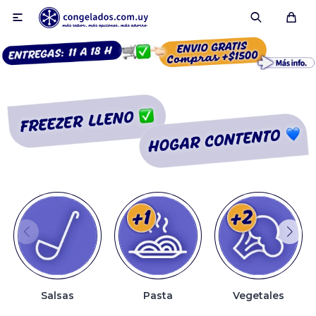

Smoothies
Fruta congelada
Pulpas
Pizzas
Salsas
Pasta
Vegetales
Tartas