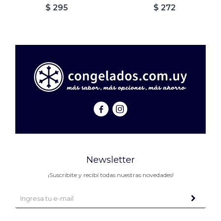
$
295
$
272


Newsletter
¡Suscribite y recibí todas nuestras novedades!