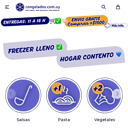

Smoothies
Fruta congelada
Pulpas
Pizzas
Salsas
Pasta
Vegetales
Tartas