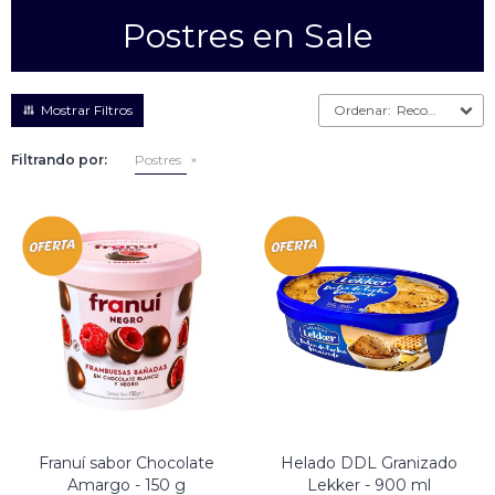
Postres en Sale
Empanadas
Arrolladitos primavera
Otros
Croquetas
Recomendados
Otros
Bastones
Filtrando por:
Postres
Especialidades
Ravioles
Sorrentinos
Milanesas
Tallarines
Nuggets
Rebozados
Ñoquis
Sin rebozar
Sin Rebozar
Helados
Especialidades
Otros
Otros
Tortas
Otros
Otros
Franuí sabor Chocolate
Helado DDL Granizado
Amargo - 150 g
Lekker - 900 ml