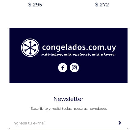
$
295
$
272


Newsletter
¡Suscribite y recibí todas nuestras novedades!