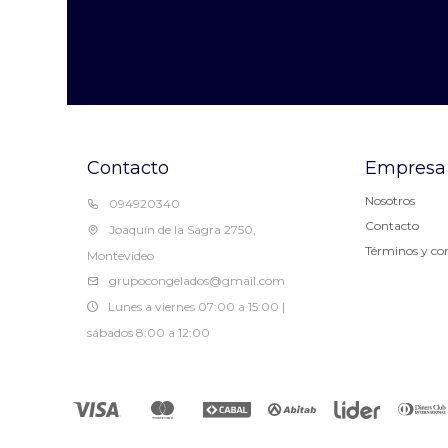
Contacto
Empresa
Nosotros
094920340
Contacto
Joaquín de la Sagra 2750,
Términos y co
Montevideo
grupocongelados@gmail.com
Lunes a viernes 07:00 a 15:00 |
sábados 8:00 a 12:00