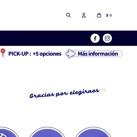
$
0

