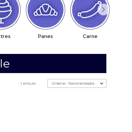
tres
Panes
Carne
P
le
1 artículo
Recomendados