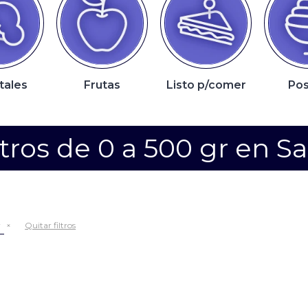
tales
Frutas
Listo p/comer
Pos
tros de 0 a 500 gr en Sa
r
Quitar filtros