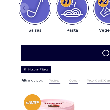
Salsas
Pasta
Vege
O
Filtrando por:
Postres
Otros
Peso:
0 a 500 g