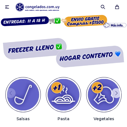

Smoothies
Fruta congelada
Pulpas
Pizzas
Salsas
Pasta
Vegetales
Tartas