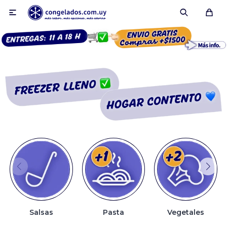

Smoothies
Fruta congelada
Pulpas
Pizzas
Salsas
Pasta
Vegetales
Tartas