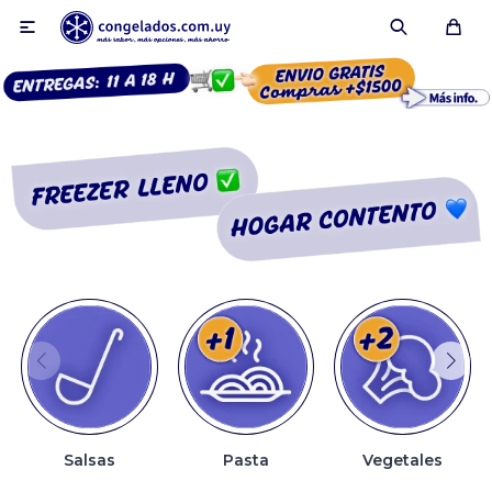

Smoothies
Fruta congelada
Pulpas
Pizzas
Salsas
Pasta
Vegetales
Tartas