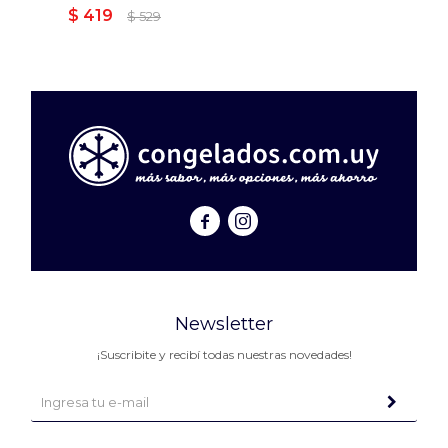
$
419
$
529


Newsletter
¡Suscribite y recibí todas nuestras novedades!