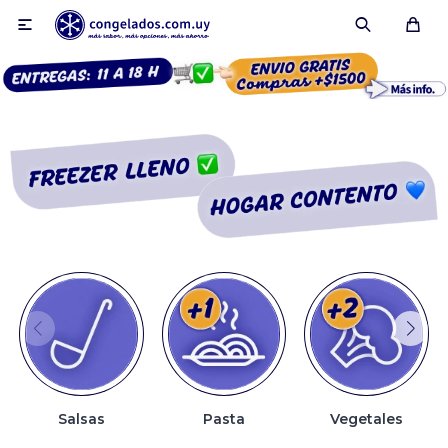

Smoothies
Fruta congelada
Pulpas
Pizzas
Salsas
Pasta
Vegetales
Tartas