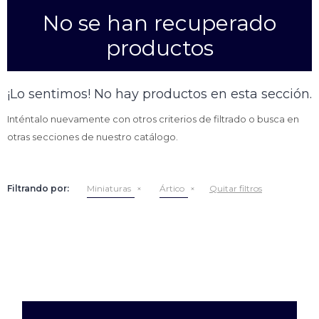
No se han recuperado
Empanadas
Arrolladitos primavera
productos
Otros
Croquetas
Otros
Bastones
¡Lo sentimos! No hay productos en esta sección.
Especialidades
Ravioles
Inténtalo nuevamente con otros criterios de filtrado o busca en
Sorrentinos
Milanesas
otras secciones de nuestro catálogo.
Tallarines
Nuggets
Rebozados
Filtrando por:
Miniaturas
Ártico
Quitar filtros
Ñoquis
Sin rebozar
Sin Rebozar
Helados
Especialidades
Otros
Otros
Tortas
Otros
Otros