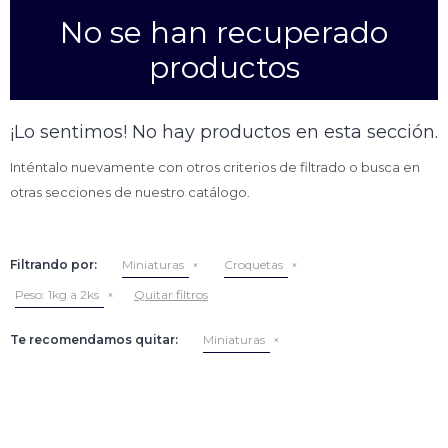
No se han recuperado
Empanadas
Arrolladitos primavera
productos
Otros
Croquetas
Otros
Bastones
¡Lo sentimos! No hay productos en esta sección.
Especialidades
Ravioles
Inténtalo nuevamente con otros criterios de filtrado o busca en
Sorrentinos
Milanesas
otras secciones de nuestro catálogo.
Tallarines
Nuggets
Rebozados
Filtrando por:
Miniaturas
Croquetas
Ñoquis
Sin rebozar
Sin Rebozar
Helados
Peso:
1kg a 2ks
Quitar filtros
Especialidades
Otros
Otros
Tortas
Te recomendamos quitar:
Miniaturas
Otros
Otros