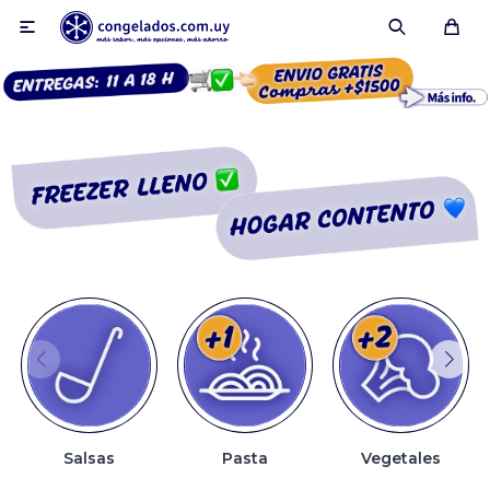

Smoothies
Fruta congelada
Pulpas
Pizzas
Salsas
Pasta
Vegetales
Tartas