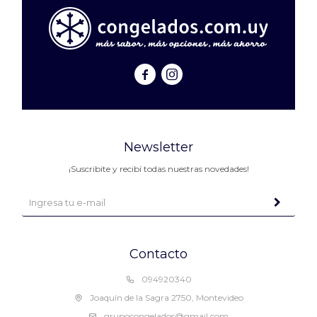


Newsletter
¡Suscribite y recibí todas nuestras novedades!
Contacto
094920340
Joaquín de la Sagra 2750, Montevideo
grupocongelados@gmail.com