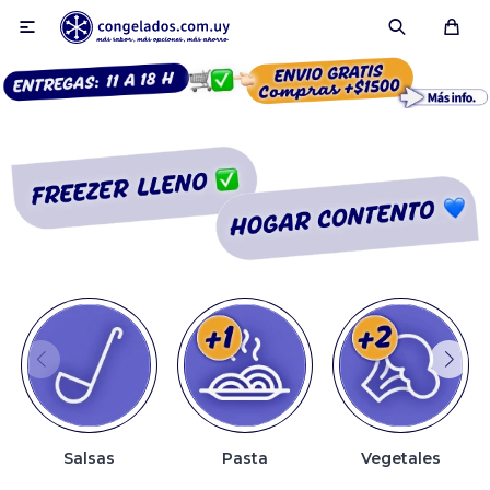

Smoothies
Fruta congelada
Pulpas
Pizzas
Salsas
Pasta
Vegetales
Tartas