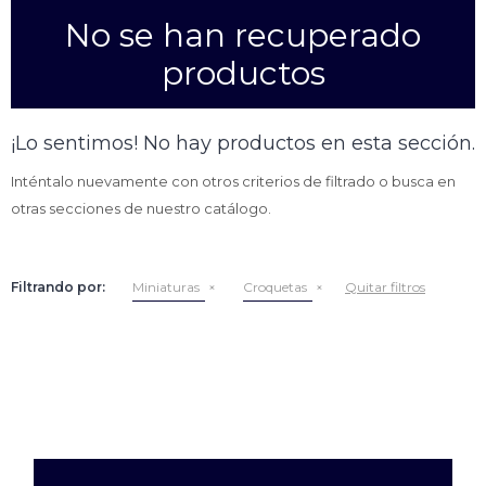
No se han recuperado
Empanadas
Arrolladitos primavera
productos
Otros
Croquetas
Otros
Bastones
¡Lo sentimos! No hay productos en esta sección.
Especialidades
Ravioles
Inténtalo nuevamente con otros criterios de filtrado o busca en
Sorrentinos
Milanesas
otras secciones de nuestro catálogo.
Tallarines
Nuggets
Rebozados
Filtrando por:
Miniaturas
Croquetas
Quitar filtros
Ñoquis
Sin rebozar
Sin Rebozar
Helados
Especialidades
Otros
Otros
Tortas
Otros
Otros