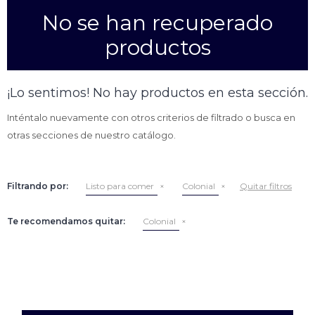
No se han recuperado
Empanadas
Arrolladitos primavera
productos
Otros
Croquetas
Otros
Bastones
¡Lo sentimos! No hay productos en esta sección.
Especialidades
Ravioles
Inténtalo nuevamente con otros criterios de filtrado o busca en
Sorrentinos
Milanesas
otras secciones de nuestro catálogo.
Tallarines
Nuggets
Rebozados
Filtrando por:
Listo para comer
Colonial
Quitar filtros
Ñoquis
Sin rebozar
Sin Rebozar
Helados
Especialidades
Otros
Otros
Tortas
Te recomendamos quitar:
Colonial
Otros
Otros