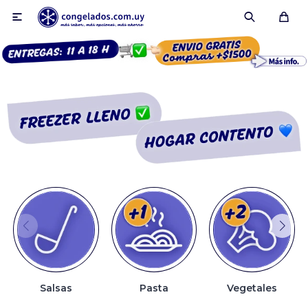

Smoothies
Fruta congelada
Pulpas
Pizzas
Salsas
Pasta
Vegetales
Tartas