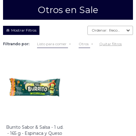
Otros en Sale
Empanadas
Arrolladitos primavera
Otros
Croquetas
Recomendados
Otros
Bastones
Filtrando por:
Listo para comer
Otros
Quitar filtros
Especialidades
Ravioles
Sorrentinos
Milanesas
Tallarines
Nuggets
Rebozados
Ñoquis
Sin rebozar
Sin Rebozar
Helados
Especialidades
Otros
Otros
Tortas
Otros
Otros
Burrito Sabor & Salsa - 1 ud.
- 165 g - Espinaca y Queso