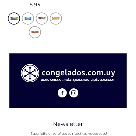
$
95


Newsletter
¡Suscribite y recibí todas nuestras novedades!