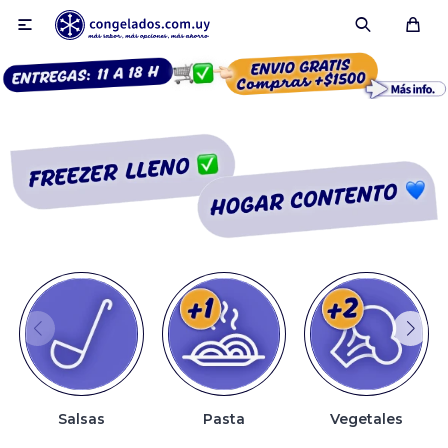

Smoothies
Fruta congelada
Pulpas
Pizzas
Salsas
Pasta
Vegetales
Tartas