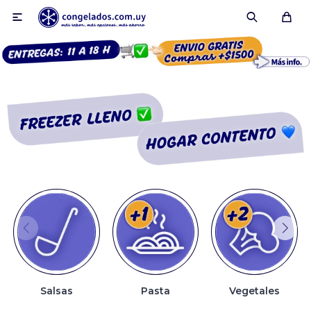

Smoothies
Fruta congelada
Pulpas
Pizzas
Salsas
Pasta
Vegetales
Tartas