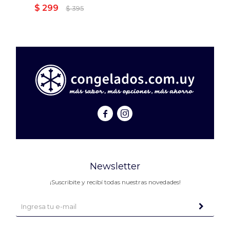
$
299
$
395


Newsletter
¡Suscribite y recibí todas nuestras novedades!