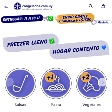

Smoothies
Fruta congelada
Pulpas
Pizzas
Salsas
Pasta
Vegetales
Tartas