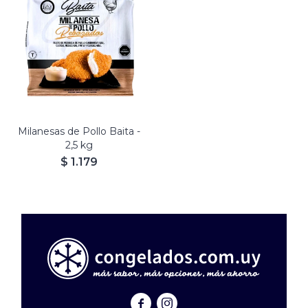
Milanesas de Pollo Baita -
2,5 kg
$
1.179

