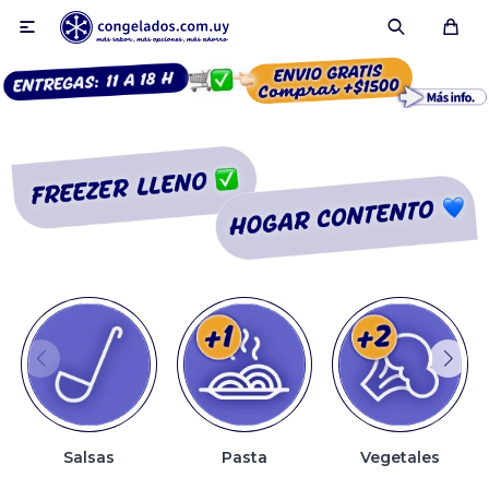

Smoothies
Fruta congelada
Pulpas
Pizzas
Salsas
Pasta
Vegetales
Tartas