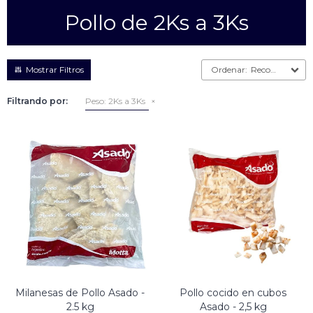
Pollo de 2Ks a 3Ks
Empanadas
Arrolladitos primavera
Otros
Croquetas
Recomendados
Otros
Bastones
Filtrando por:
Peso:
2Ks a 3Ks
Especialidades
Ravioles
Sorrentinos
Milanesas
Tallarines
Nuggets
Rebozados
Ñoquis
Sin rebozar
Sin Rebozar
Helados
Especialidades
Otros
Otros
Tortas
Otros
Otros
Milanesas de Pollo Asado -
Pollo cocido en cubos
2.5 kg
Asado - 2,5 kg