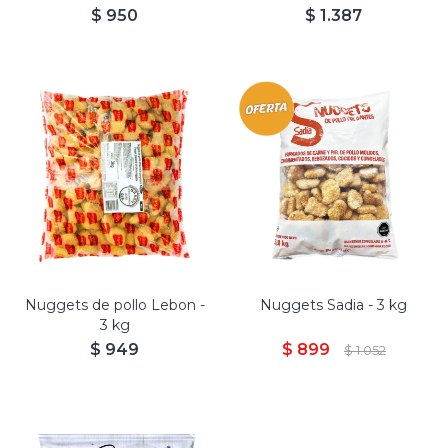
$
950
$
1.387
Nuggets de pollo Lebon -
Nuggets Sadia - 3 kg
3 kg
$
949
$
899
$
1.052