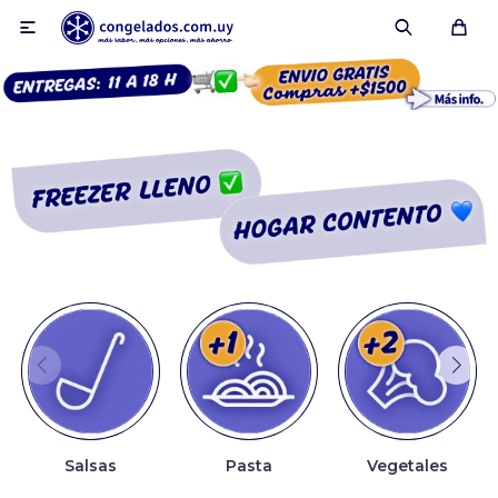

Smoothies
Fruta congelada
Pulpas
Pizzas
Salsas
Pasta
Vegetales
Tartas