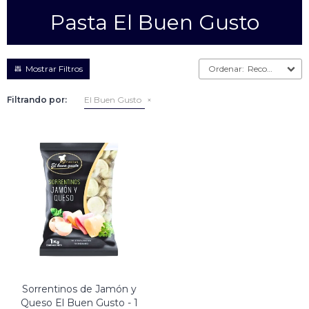
Pasta El Buen Gusto
Empanadas
Arrolladitos primavera
Otros
Croquetas
Recomendados
Otros
Bastones
Filtrando por:
El Buen Gusto
Especialidades
Ravioles
Sorrentinos
Milanesas
Tallarines
Nuggets
Rebozados
Ñoquis
Sin rebozar
Sin Rebozar
Helados
Especialidades
Otros
Otros
Tortas
Otros
Otros
Sorrentinos de Jamón y
Queso El Buen Gusto - 1